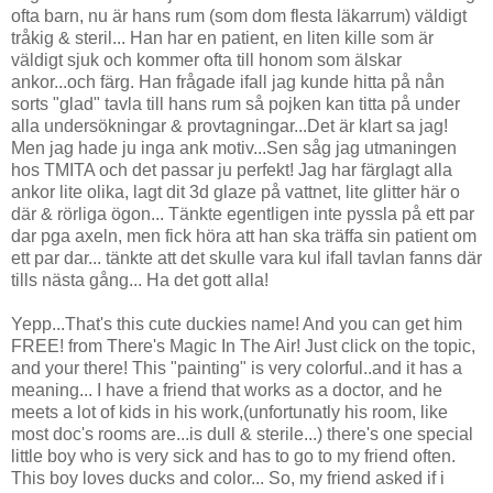
ofta barn, nu är hans rum (som dom flesta läkarrum) väldigt
tråkig & steril... Han har en patient, en liten kille som är
väldigt sjuk och kommer ofta till honom som älskar
ankor...och färg. Han frågade ifall jag kunde hitta på nån
sorts "glad" tavla till hans rum så pojken kan titta på under
alla undersökningar & provtagningar...Det är klart sa jag!
Men jag hade ju inga ank motiv...Sen såg jag utmaningen
hos TMITA och det passar ju perfekt! Jag har färglagt alla
ankor lite olika, lagt dit 3d glaze på vattnet, lite glitter här o
där & rörliga ögon... Tänkte egentligen inte pyssla på ett par
dar pga axeln, men fick höra att han ska träffa sin patient om
ett par dar... tänkte att det skulle vara kul ifall tavlan fanns där
tills nästa gång... Ha det gott alla!
Yepp...That's this cute duckies name! And you can get him
FREE! from There's Magic In The Air! Just click on the topic,
and your there! This "painting" is very colorful..and it has a
meaning... I have a friend that works as a doctor, and he
meets a lot of kids in his work,(unfortunatly his room, like
most doc's rooms are...is dull & sterile...) there's one special
little boy who is very sick and has to go to my friend often.
This boy loves ducks and color... So, my friend asked if i