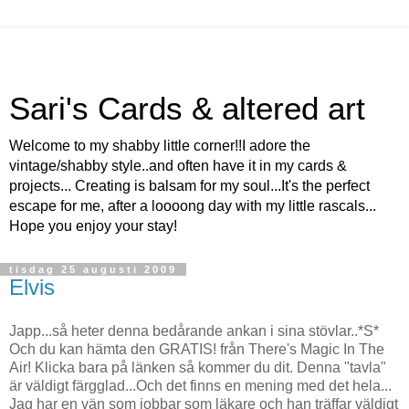
Sari's Cards & altered art
Welcome to my shabby little corner!!I adore the
vintage/shabby style..and often have it in my cards &
projects... Creating is balsam for my soul...It's the perfect
escape for me, after a loooong day with my little rascals...
Hope you enjoy your stay!
tisdag 25 augusti 2009
Elvis
Japp...så heter denna bedårande ankan i sina stövlar..*S*
Och du kan hämta den GRATIS! från There's Magic In The
Air! Klicka bara på länken så kommer du dit. Denna "tavla"
är väldigt färgglad...Och det finns en mening med det hela...
Jag har en vän som jobbar som läkare och han träffar väldigt