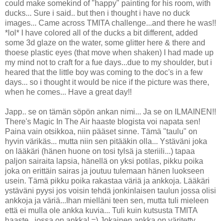
could make somekind of "happy" painting for his room, with
ducks... Sure i said.. but then i thought i have no duck
images... Came across TMITA challenge...and there he was!!
*lol* I have colored all of the ducks a bit different, added
some 3d glaze on the water, some glitter here & there and
thoese plastic eyes (that move when shaken) I had made up
my mind not to craft for a fue days...due to my shoulder, but i
heared that the little boy was coming to the doc's in a few
days... so i thought it would be nice if the picture was there,
when he comes... Have a great day!!
Japp.. se on tämän söpön ankan nimi... Ja se on ILMAINEN!!
There's Magic In The Air haaste blogista voi napata sen!
Paina vain otsikkoa, niin pääset sinne. Tämä "taulu" on
hyvin värikäs... mutta niin sen pitääkin olla... Ystäväni joka
on lääkäri (hänen huone on tosi tylsä ja steriili...) tapaa
paljon sairaita lapsia, hänellä on yksi potilas, pikku poika
joka on erittäin sairas ja joutuu tulemaan hänen luokseen
usein. Tämä pikku poika rakastaa väriä ja ankkoja. Lääkäri
ystäväni pyysi jos voisin tehdä jonkinlaisen taulun jossa olisi
ankkoja ja väriä...Ihan mielläni teen sen, mutta tuli mieleen
että ei mulla ole ankka kuvia... Tuli kuin kutsusta TMITA
haaste...jossa on ankka! =) Jokainen ankka on väritetty