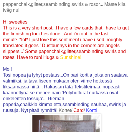
papper,chalk,glitter,seambinding,swirls & rosor... Måste kila
iväg nu!!
Hi sweeties!
This is a very short post...I have a few cards that i have to get
the finnishing touches done...And i'm out in the last
minute..*lol* I just love this sentiment i have used, roughly
translated it goes ' Dustbunnys in the corners are angels
slippers...' Some paper,chalk,glitter,seambinding,swirls and
roses. Have to run! Hugs &
Sunshine!
Moi!
Tosi nopea ja lyhyt postaus...On pari korttia jotka on saatava
valmiiksi, ja tavalliseen mukaan olen viime hetkessä
fiksaamassa niitä... Rakastan tätä Tekstileimaa, nopeasti
käännettynä se menee näin 'Pölyhutturat nurkassa ovat
enkeleitten tossuja'... Hieman
paperia,chalkkia,kimmaletta,seambinding nauhaa, swirls ja
ruusuja. Nyt pitää rynnätä!
Kortet/
Card
/
Kortti