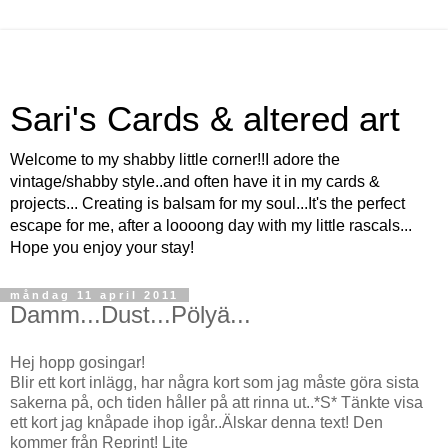
Sari's Cards & altered art
Welcome to my shabby little corner!!I adore the
vintage/shabby style..and often have it in my cards &
projects... Creating is balsam for my soul...It's the perfect
escape for me, after a loooong day with my little rascals...
Hope you enjoy your stay!
måndag 11 april 2011
Damm...Dust...Pölyä...
Hej hopp gosingar!
Blir ett kort inlägg, har några kort som jag måste göra sista
sakerna på, och tiden håller på att rinna ut..*S* Tänkte visa
ett kort jag knåpade ihop igår..Älskar denna text! Den
kommer från Reprint! Lite