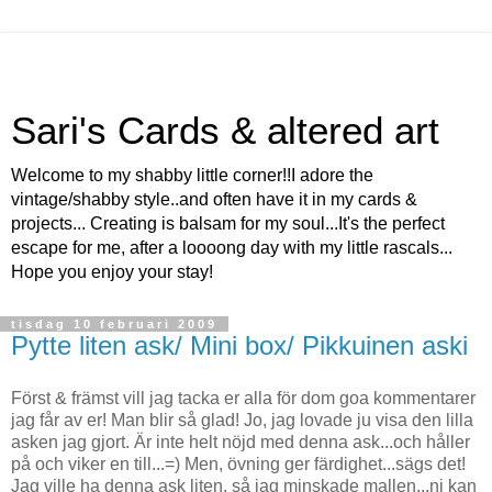
Sari's Cards & altered art
Welcome to my shabby little corner!!I adore the
vintage/shabby style..and often have it in my cards &
projects... Creating is balsam for my soul...It's the perfect
escape for me, after a loooong day with my little rascals...
Hope you enjoy your stay!
tisdag 10 februari 2009
Pytte liten ask/ Mini box/ Pikkuinen aski
Först & främst vill jag tacka er alla för dom goa kommentarer
jag får av er! Man blir så glad! Jo, jag lovade ju visa den lilla
asken jag gjort. Är inte helt nöjd med denna ask...och håller
på och viker en till...=) Men, övning ger färdighet...sägs det!
Jag ville ha denna ask liten, så jag minskade mallen...ni kan