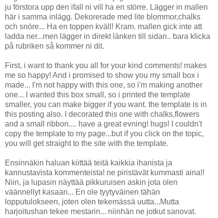
ju förstora upp den ifall ni vill ha en större. Lägger in mallen
här i samma inlägg. Dekorerade med lite blommor,chalks
och snöre... Ha en toppen kväll! Kram. mallen gick inte att
ladda ner...men lägger in direkt länken till sidan.. bara klicka
på rubriken så kommer ni dit.
First, i want to thank you all for your kind comments! makes
me so happy! And i promised to show you my small box i
made... I'm not happy with this one, so i'm making another
one... I wanted this box small, so i printed the template
smaller, you can make bigger if you want. the template is in
this posting also. I decorated this one with chalks,flowers
and a small ribbon.... have a great evning! hugs! I couldn't
copy the template to my page...but if you click on the topic,
you will get straight to the site with the template.
Ensinnäkin haluan kiittää teitä kaikkia ihanista ja
kannustavista kommenteista! ne piristävät kummasti aina!!
Niin, ja lupasin näyttää pikkuruisen askin jota olen
väännellyt kasaan... En ole tyytyväinen tähän
lopputulokseen, joten olen tekemässä uutta...Mutta
harjoitushan tekee mestarin... niinhän ne jotkut sanovat.